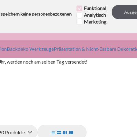
Funktional
Ausge
 speichern keine personenbezogenen
Analytisch
Workshops
Kundendienst
Marketing
ion
Backdeko Werkzeuge
Präsentation & Nicht‑Essbare Dekorati
hr, werden noch am selben Tag versendet!