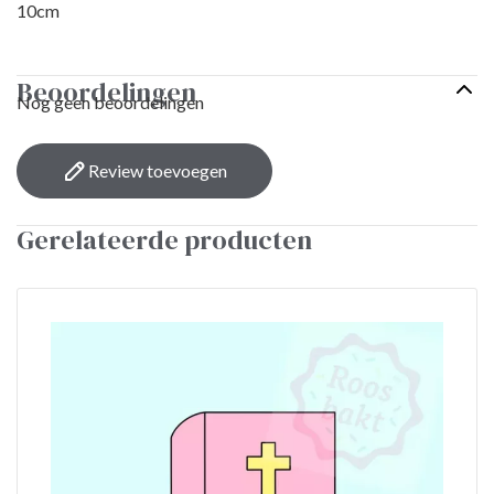
10cm
Beoordelingen
Nog geen beoordelingen
Review toevoegen
Gerelateerde producten