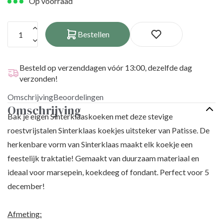
Op voorraad
Halloween
Sprookjes
en Herfst
&
Fantasie
Winter
Bestellen
Stoer
Sinterklaas
Zomer,
Oud &
Zee &
Nieuwjaar
Besteld op verzenddagen vóór 13:00, dezelfde dag
Strand
Kerst
verzonden!
Overig
Eid
Omschrijving
Beoordelingen
Mubarak
Omschrijving
Moederdag
Bak je eigen Sinterklaaskoeken met deze stevige
Pasen en
roestvrijstalen Sinterklaas koekjes uitsteker van Patisse. De
Voorjaar
herkenbare vorm van Sinterklaas maakt elk koekje een
Koningsdag
Valentijn
feestelijk traktatie! Gemaakt van duurzaam materiaal en
Carnaval
ideaal voor marsepein, koekdeeg of fondant. Perfect voor 5
december!
Afmeting: