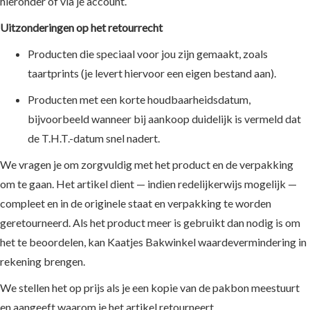
hieronder of via je account.
&
Ovenwanten
Overig
Pasen
Mallen &
Bedankje
Shapes
FunCakes
Molen
Kleurstof
Chocolade,
Pig
Fondant
Chocolade
Taart
Bakranden
Bakvormen
Overig
Chocolade
Kerst
Uitzonderingen op het retourrecht
Geslaagd
Candy
Bloem
Wilton
PME
Glazuur
Eetbare
Parels
Safari
Dummies
Muffin &
Bakgerei
Mallen
Sale
Pasen
Melts,
&
Zomer &
Bakmixen
Kleurstof-
en
Decora
Gumpaste
Sprinkle
Cakeboxen &
Producten die speciaal voor jou zijn gemaakt, zoals
Cupcake
Overig
Modelling
Choco
Blad
Tropisch
en Glans
Jungle
Soezie
&
Rods
De
Koektrommels
Bakvormen
taartprints (je levert hiervoor een eigen bestand aan).
Tools
drips
Spray
Dieren
Brood
Brood
Modelling
Space &
bakzolder
Eetbare
Taartkaarsen
3D
Draai
Smaakstoffen
&
en
Paste
Eetbare
Feest
Ruimtevaart
Glitters
Feestartikelen
Producten met een korte houdbaarheidsdatum,
Bakvormen
plateau's
Pizza
Banket
Stiften,
Eetbare
Halloween
Unicorns
Suikerdecoratie
Taarttoppers &
bijvoorbeeld wanneer bij aankoop duidelijk is vermeld dat
Bakplaten
Stencils
Mixen
Inkt,
Decoratie
Alles voor
&
Figuurtjes
Voertuigen
Cupcaketoppers
&
&
Verf
Chocolade
Speciaal
Icing
Rainbows
de T.H.T.-datum snel nadert.
Eetbare
Kerst
Traktatie
Bakmatten
Stempels
Dieet
Airbrush
&
Glutenvrij
Voertuigen
Bloemen
Letters
Zakjes &
We vragen je om zorgvuldig met het product en de verpakking
Tulband
Koekstempels en
Kleurstof
Icing
Liefde &
Voetbal
Chocolade
&
Doosjes
Bakvormen
Speculaasplanken
sugars
Trouwen
om te gaan. Het artikel dient — indien redelijkerwijs mogelijk —
Decoraties
Cijfers
Taart
Overige
&
Overig
Baby &
Liefde &
Plateau's &
compleet en in de originele staat en verpakking te worden
Bakvormen
Lace
Decoreer
Geboorte
Trouwen
Taart
geretourneerd. Als het product meer is gebruikt dan nodig is om
Gereedschap
Eetbare
Religie en
Mode
Standaarden
het te beoordelen, kan Kaatjes Bakwinkel waardevermindering in
Decoratie
Communie
en
Voorraad &
Stiften
rekening brengen.
Cadeaubon
make-
Opbergdozen
Overige
Kaatjes
up
We stellen het op prijs als je een kopie van de pakbon meestuurt
ingrediënten
Bakwinkel
Sierrand &
en aangeeft waarom je het artikel retourneert.
Recepten
Randvormen