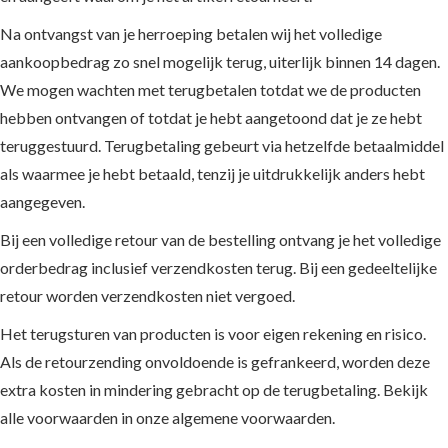
Halloween
Sprookjes
Na ontvangst van je herroeping betalen wij het volledige
en Herfst
&
aankoopbedrag zo snel mogelijk terug, uiterlijk binnen 14 dagen.
Fantasie
Winter
Stoer
Sinterklaas
We mogen wachten met terugbetalen totdat we de producten
Zomer,
Oud &
hebben ontvangen of totdat je hebt aangetoond dat je ze hebt
Zee &
Nieuwjaar
teruggestuurd. Terugbetaling gebeurt via hetzelfde betaalmiddel
Strand
Kerst
als waarmee je hebt betaald, tenzij je uitdrukkelijk anders hebt
Overig
Eid
Mubarak
aangegeven.
Moederdag
Bij een volledige retour van de bestelling ontvang je het volledige
Pasen en
orderbedrag inclusief verzendkosten terug. Bij een gedeeltelijke
Voorjaar
Koningsdag
retour worden verzendkosten niet vergoed.
Valentijn
Het terugsturen van producten is voor eigen rekening en risico.
Carnaval
Als de retourzending onvoldoende is gefrankeerd, worden deze
extra kosten in mindering gebracht op de terugbetaling. Bekijk
alle voorwaarden in onze algemene voorwaarden.